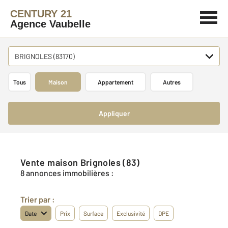
CENTURY 21
Agence Vaubelle
BRIGNOLES (83170)
Tous
Maison
Appartement
Autres
Appliquer
Vente maison Brignoles (83)
8 annonces immobilières :
Trier par :
Date
Prix
Surface
Exclusivité
DPE