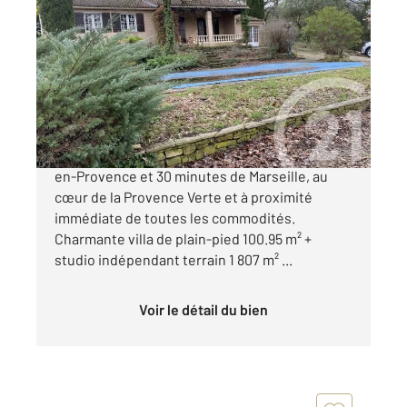
BRIGNOLES 83
2
120 m
, 4 pièces
Ref : 545
Maison à vendre
337 000 €
À Brignoles, à seulement 30 minutes de Aix-
en-Provence et 30 minutes de Marseille, au
cœur de la Provence Verte et à proximité
immédiate de toutes les commodités.
Charmante villa de plain-pied 100.95 m² +
studio indépendant terrain 1 807 m² ...
Voir le détail du bien