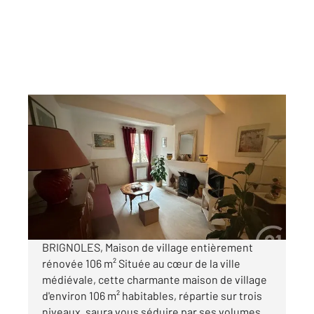
BRIGNOLES 83
2
106 m
, 5 pièces
Ref : 562
Maison à vendre
179 000 €
Visiter le site dédié
BRIGNOLES, Maison de village entièrement
rénovée 106 m² Située au cœur de la ville
médiévale, cette charmante maison de village
d'environ 106 m² habitables, répartie sur trois
niveaux, saura vous séduire par ses volumes