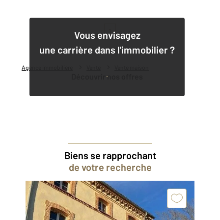
1
Vous envisagez
une carrière dans l'immobilier ?
Agence immobilière
Vente
Vente maison
Découvrir nos offres
Biens se rapprochant
de votre recherche