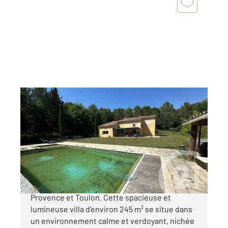
BRIGNOLES 83
2
245 m
, 7 pièces
Ref : 469
Maison à vendre
603 200 €
Sur la commune de BRIGNOLES à 1h d'Aix en
Provence et Toulon. Cette spacieuse et
lumineuse villa d'environ 245 m² se situe dans
un environnement calme et verdoyant, nichée