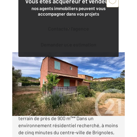
Vous êtes acquéreur et vendeur,
nos agents immobiliers peuvent vous
accompagner dans vos projets
Contacter l'agence
Demander une estimation
BRIGNOLES 83
2
97,90 m
, 5 pièces
Ref : 649
Maison à vendre
329 000 €
**BRIGNOLES Élégante maison familiale avec
terrain de près de 900 m²** Dans un
environnement résidentiel recherché, à moins
de cinq minutes du centre-ville de Brignoles,