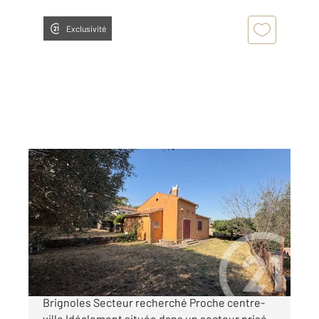
Exclusivité
BRIGNOLES 83
2
73,30 m
, 4 pièces
Ref : 658
Maison à vendre
230 000 €
!! SOUS OFFRE !! Maison de plain-pied à
Brignoles Secteur recherché Proche centre-
ville Idéalement située dans un secteur prisé