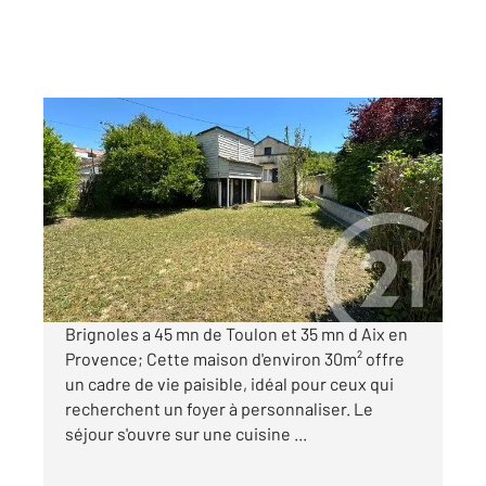
BRIGNOLES 83
2
30 m
, 2 pièces
Ref : 615
Maison à vendre
129 000 €
Visiter le site dédié
Brignoles a 45 mn de Toulon et 35 mn d Aix en
Provence; Cette maison d'environ 30m² offre
un cadre de vie paisible, idéal pour ceux qui
recherchent un foyer à personnaliser. Le
séjour s'ouvre sur une cuisine ...