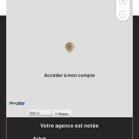
+
-
Parlons de vous, parlons biens
Votre compte :
Accéder à mon compte
500 m
©
Mappy
Votre agence est notée
Achat