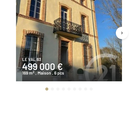
LE VAL 83
MO
499 000 €
1
2
169 m
, Maison
, 6 pcs
15