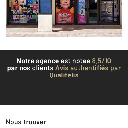
Envoyer un message
Téléphoner à l'agence
Notre agence est notée
8,5/10
par nos clients
Avis authentifiés par
Qualitelis
Voir tous les avis clients
Nous trouver